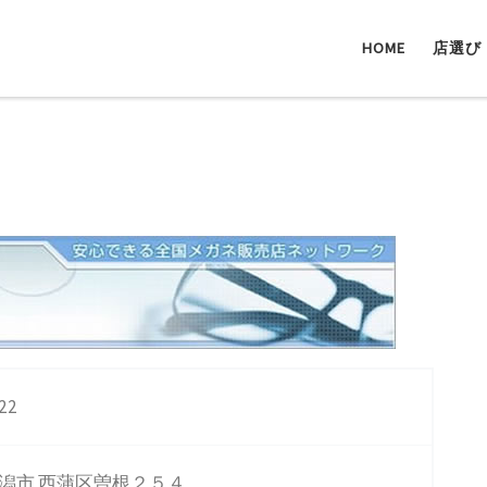
HOME
店選び
22
潟市 西蒲区曽根２５４